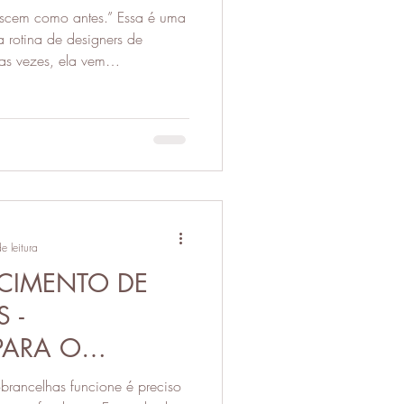
omo antes.” Essa é uma
melasma
Lábios
a rotina de designers de
as vezes, ela vem
tradas: ficar meses sem tirar
a a crescer sozinha, aplicar
odutos que prometem
ecorrer à reconstrução.
e leitura
SCIMENTO DE
 -
PARA O
E
brancelhas funcione é preciso