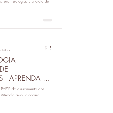
 sua fisiologia. E o ciclo de
ÃO)
 leitura
OGIA
 DE
 - APRENDA A
OS NASCEREM
s PAF'S do crescimento dos
 Método revolucionário -