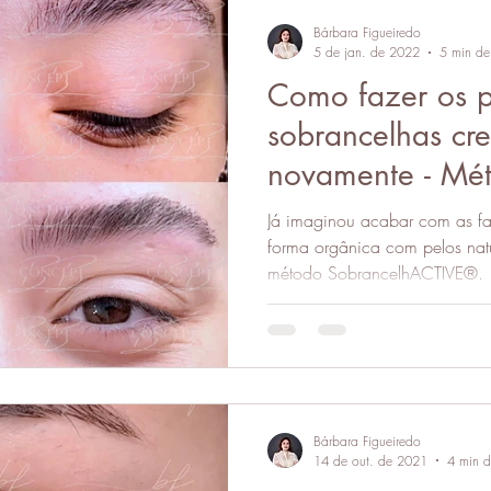
Bárbara Figueiredo
5 de jan. de 2022
5 min de 
Como fazer os p
sobrancelhas cr
novamente - Mét
SobrancelhACT
Já imaginou acabar com as fa
forma orgânica com pelos naturais? Isso é poss
método SobrancelhACTIVE®.
Bárbara Figueiredo
14 de out. de 2021
4 min de