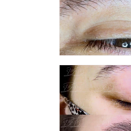
Dicas
Visagismo
Fac
estética
procedimentos fa