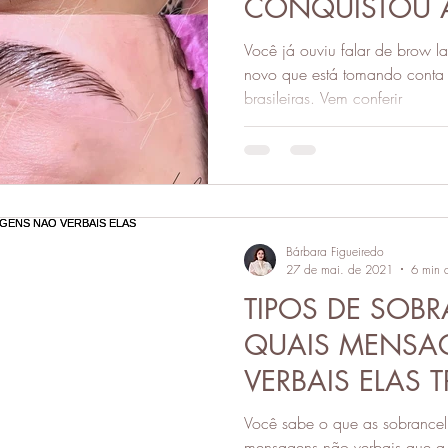
CONQUISTOU 
SOBRANCELHA
Você já ouviu falar de brow 
BRASILEIRAS
novo que está tomando conta
brasileiras. Vem conferir
Bárbara Figueiredo
27 de mai. de 2021
6 min d
TIPOS DE SOBR
QUAIS MENSA
VERBAIS ELAS
NOSSA IMAG
Você sabe o que as sobrance
mensagens não verbais que a s