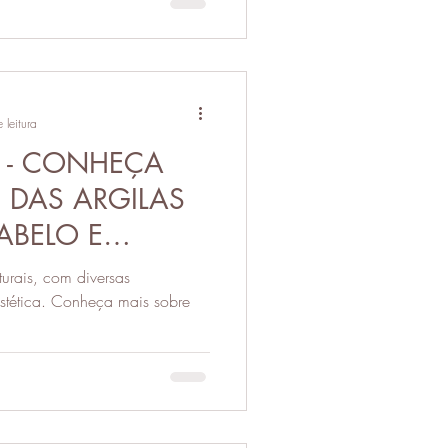
 leitura
A - CONHEÇA
 DAS ARGILAS
CABELO E
S
turais, com diversas
estética. Conheça mais sobre