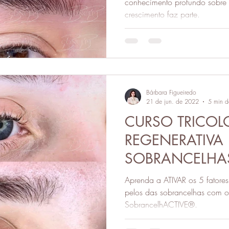
CRESCIMENTO
conhecimento profundo sobre a
crescimento faz parte.
(RECONSTRUÇ
Bárbara Figueiredo
21 de jun. de 2022
5 min de
CURSO TRICOL
REGENERATIVA
SOBRANCELHAS
FAZER OS PEL
Aprenda a ATIVAR os 5 fatore
NOVAMENTE
pelos das sobrancelhas com o
SobrancelhACTIVE®.