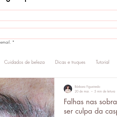
email.
*
Cuidados de beleza
Dicas e truques
Tutorial
Empreendedorismo
Carreira
Consultoria de 
Bárbara Figueiredo
20 de mar.
5 min de leitura
Falhas nas sobr
sobrancelha
Colorimetria
Ativos de cosmétic
ser culpa da ca