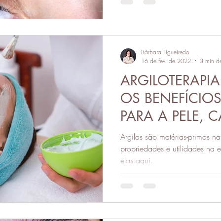
Bárbara Figueiredo
16 de fev. de 2022
3 min de
ARGILOTERAPI
OS BENEFÍCIOS
PARA A PELE, 
SOBRANCELHA
Argilas são matérias-primas na
propriedades e utilidades na 
elas aqui.