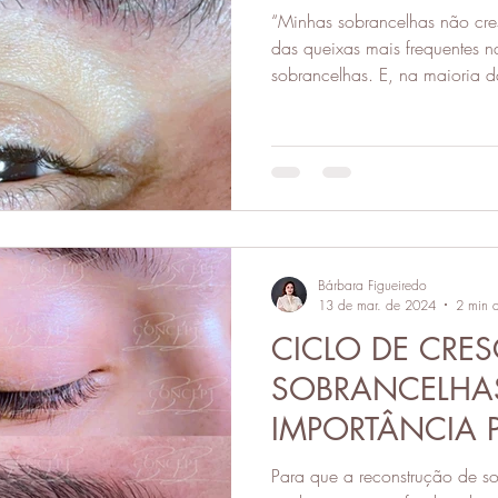
“Minhas sobrancelhas não crescem c
e
procedimentos estéticos
coloração pessoal
das queixas mais frequentes n
sobrancelhas. E, na maioria d
acompanhada de tentativas frus
ciais
micropigmentação
cursos
negócios
para ver se a sobrancelha volt
receitas caseiras, comprar pr
crescimento e, às vezes, até r
Bárbara Figueiredo
13 de mar. de 2024
2 min d
CICLO DE CRE
SOBRANCELHAS
IMPORTÂNCIA 
TRATAMENTO D
Para que a reconstrução de so