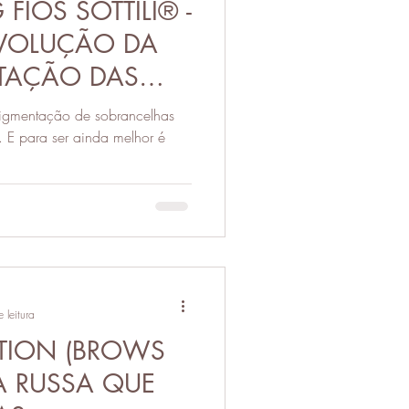
IOS SOTTILI® -
VOLUÇÃO DA
TAÇÃO DAS
S
 pigmentação de sobrancelhas
e. E para ser ainda melhor é
 leitura
TION (BROWS
CA RUSSA QUE