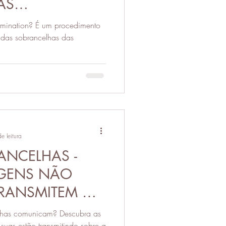
AS
S DAS
lamination? É um procedimento
 das sobrancelhas das
e leitura
ANCELHAS -
GENS NÃO
 TRANSMITEM NA
EM
lhas comunicam? Descubra as
uas estão transmitindo sobre a