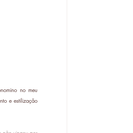
enomino no meu 
to e estilização 
 não vingou por 