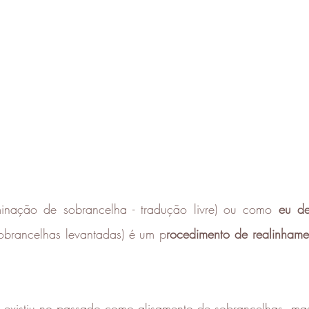
minação de sobrancelha - tradução livre) ou como 
eu d
sobrancelhas levantadas) é um p
rocedimento de realinhamen
á existiu no passado como alisamento de sobrancelhas, mas