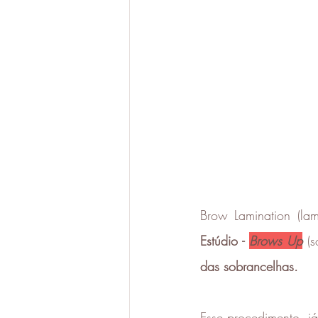
Brow Lamination (la
Estúdio -
Brows Up
 (
das sobrancelhas. 
Esse procedimento  j