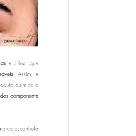
has
 e cílios, que 
eáveis
. Assim, é 
roduto químico o 
 dos componente 
, já usei o da marca espanhola 