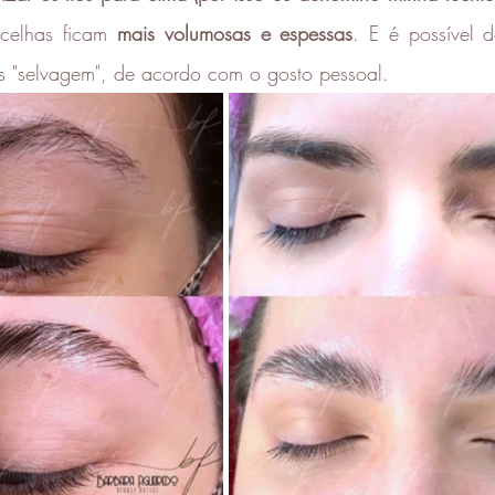
celhas ficam 
mais volumosas e espessas
. E é possível d
s "selvagem", de acordo com o gosto pessoal. 