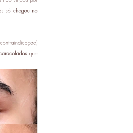
s só c
hegou no 
ontraindicação) 
caracolados
 que 