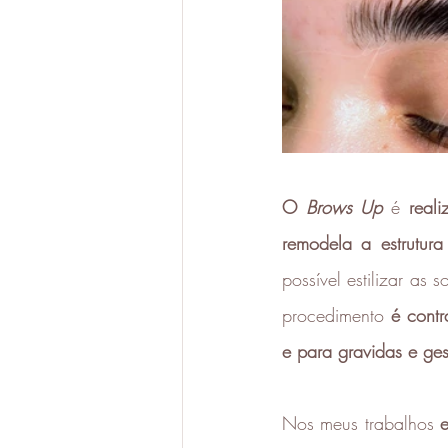
O 
Brows Up
 é
 real
remodela a estrutur
possível estilizar as 
procedimento
 é cont
e para gravidas e ges
Nos meus trabalhos 
e