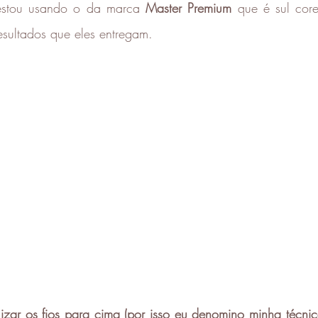
estou usando o da marca 
Master Premium
 que é sul cor
esultados que eles entregam. 
izar os fios para cima (por isso eu denomino minha técni