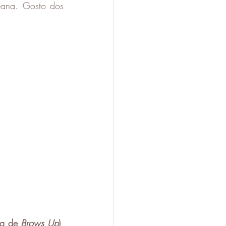
eana. Gosto dos 
ca de 
Brows Up
)
, 