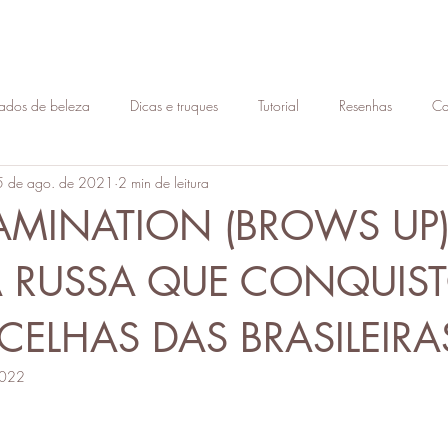
ados de beleza
Dicas e truques
Tutorial
Resenhas
Ca
5 de ago. de 2021
2 min de leitura
Consultoria de imagem
Moda
Estilo
Skin Care
Pe
MINATION (BROWS UP) 
s
Cosméticos
Dicas
Visagismo
Face
procedimen
 RUSSA QUE CONQUIS
ELHAS DAS BRASILEIRA
Lábios
estética
procedimentos faciais
micropigmentaçã
2022