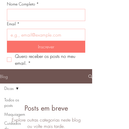
Nome Completo
*
Email
*
Inscrever
Quero receber os posts no meu 
email.
*
Blog
Dicas
Todos os
posts
Posts em breve
Maquiagem
Explore outras categorias neste blog
Cuidados
ou volte mais tarde.
de