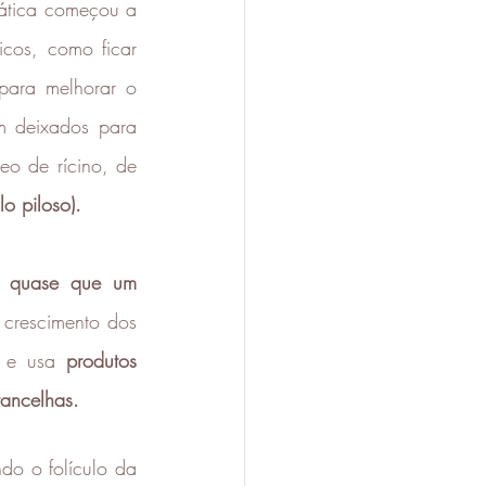
tica começou a 
icos, como ficar 
ara melhorar o 
m deixados para 
eo de rícino, de 
o piloso). 
e quase que um 
 crescimento dos 
 e usa 
produtos 
rancelhas. 
do o folículo da 