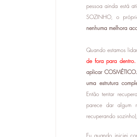
pessoa ainda está ati
SOZINHO, o próprio
nenhuma melhora acon
Quando estamos lida
de fora para dentro.
aplicar COSMÉTICO
uma estrutura compl
Então tentar recupe
parece dar algum r
recuperando sozinho)
Eu quando iniciei c