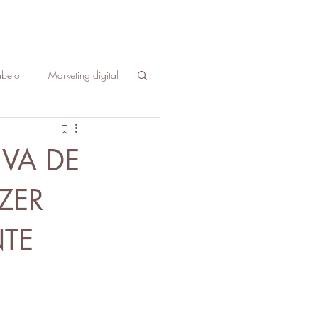
belo
Marketing digital
le
sobrancelha
VA DE
tos estéticos
ZER
TE
o
cursos
negócios