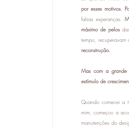
por esses motivos. Po
falsas esperanças. 
M
máximo de pelos
 das
tempo, recuperavam o
reconstrução. 
Mas com a grande m
estímulo de cresciment
Quando comecei a t
mim, começou a acon
manutenções do desig