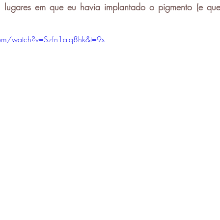
 lugares em que eu havia implantado o pigmento (e que
om/watch?v=Szfn1a-q8hk&t=9s