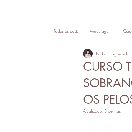
Todos os posts
Maquiagem
Cuid
Bárbara Figueiredo
Empreendedorismo
Carreira
CURSO T
Colorimetria
Ativos de cosmético
SOBRANC
OS PEL
coloração pessoal
melasma
Atualizado:
3 de mai.