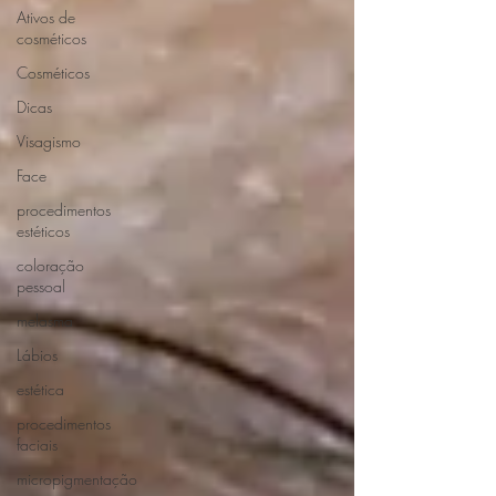
Ativos de
cosméticos
Cosméticos
Dicas
Visagismo
Face
procedimentos
estéticos
coloração
pessoal
melasma
Lábios
estética
procedimentos
faciais
micropigmentação