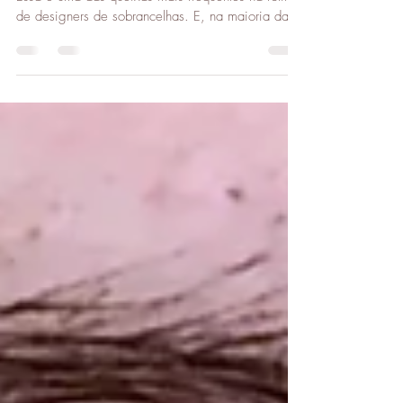
“Minhas sobrancelhas não crescem como antes.”
Essa é uma das queixas mais frequentes na rotina
de designers de sobrancelhas. E, na maioria das
vezes, ela vem acompanhada de tentativas
frustradas: ficar meses sem tirar para ver se a
sobrancelha volta a crescer sozinha, aplicar
receitas caseiras, comprar produtos que prometem
crescimento e, às vezes, até recorrer à
reconstrução.