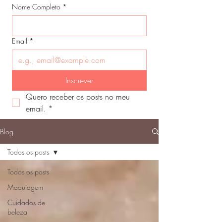
Nome Completo
*
Email
*
Inscrever
Quero receber os posts no meu 
email.
*
Blog
Todos os posts
Todos os posts
Maquiagem
Cuidados de
beleza