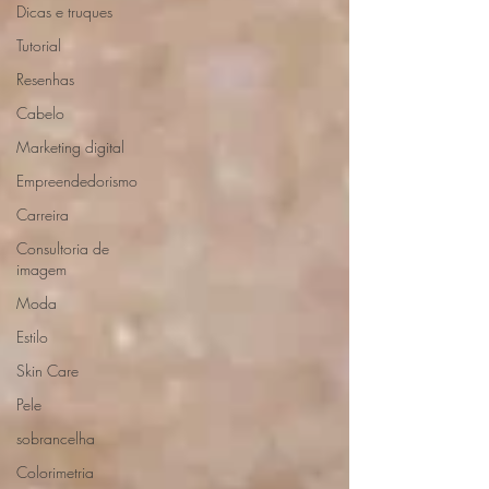
Dicas e truques
Tutorial
Resenhas
Cabelo
Marketing digital
Empreendedorismo
Carreira
Consultoria de
imagem
Moda
Estilo
Skin Care
Pele
sobrancelha
Colorimetria