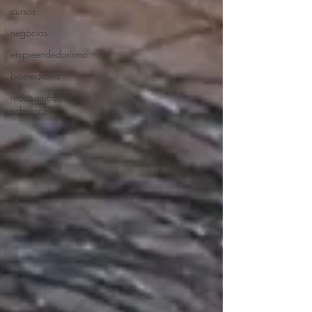
cursos
negócios
empreendedorismo
biomedicina
reconstrução de
sobrancelhas