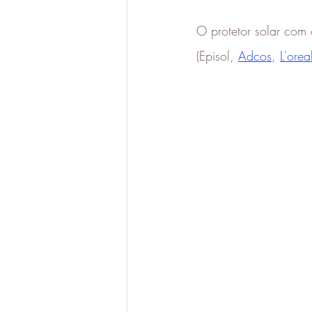
O protetor solar com 
(Episol, 
Adcos
, 
L'orea