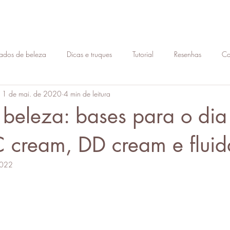
ados de beleza
Dicas e truques
Tutorial
Resenhas
Ca
11 de mai. de 2020
4 min de leitura
Consultoria de imagem
Moda
Estilo
Skin Care
Pe
beleza: bases para o dia
s
Cosméticos
Dicas
Visagismo
Face
procedimen
 cream, DD cream e fluid
2022
Lábios
estética
procedimentos faciais
micropigmentaçã