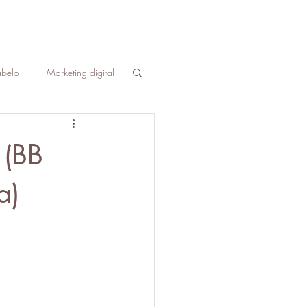
belo
Marketing digital
le
sobrancelha
 (BB
tos estéticos
a)
o
cursos
negócios