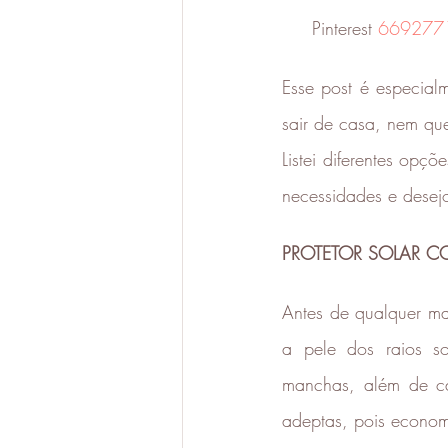
     Pinterest 
669277
Esse post é especial
sair de casa, nem qu
Listei diferentes opç
necessidades e desejo
PROTETOR SOLAR 
Antes de qualquer maq
a pele dos raios s
manchas, além de ca
adeptas, pois econom