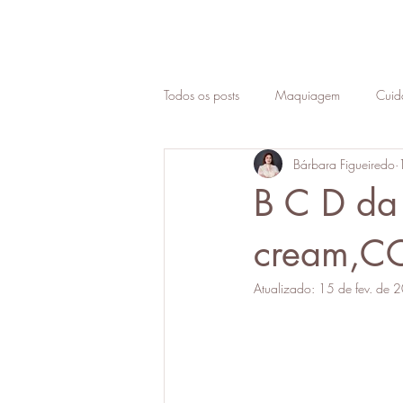
Todos os posts
Maquiagem
Cuid
Bárbara Figueiredo
Empreendedorismo
Carreira
B C D da 
Colorimetria
Ativos de cosmético
cream,CC
Atualizado:
15 de fev. de 
coloração pessoal
melasma