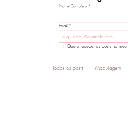
Nome Completo
*
Email
*
Quero receber os posts no meu 
Todos os posts
Maquiagem
Cabelo
Marketing digital
Estilo
Skin Care
Pele