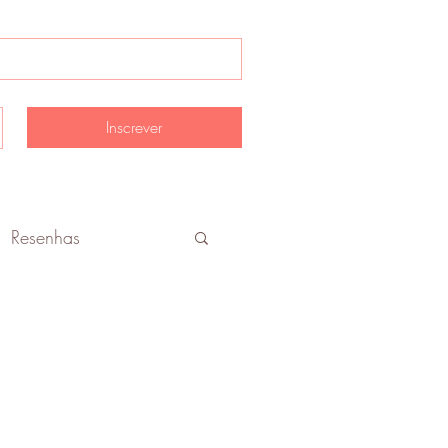
Inscrever
Resenhas
imagem
Moda
os
Cosméticos