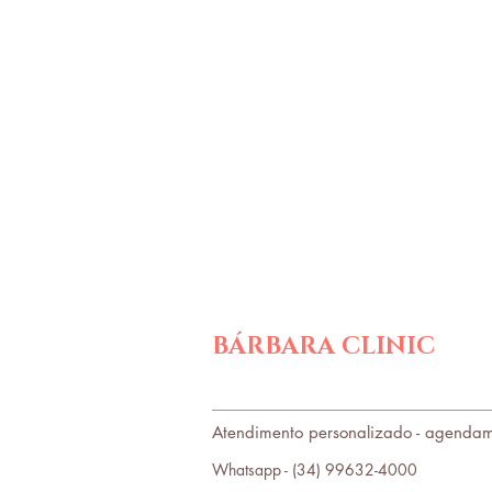
Dicas
Visagismo
Fac
estética
procedimentos fa
BÁRBARA CLINIC
Atendimento personalizado - agendam
Whatsapp - (34) 99632-4000