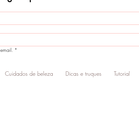
email.
*
Cuidados de beleza
Dicas e truques
Tutorial
Empreendedorismo
Carreira
Consultoria de 
sobrancelha
Colorimetria
Ativos de cosmétic