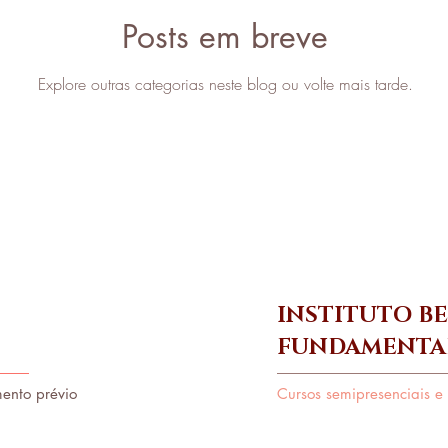
Posts em breve
e
procedimentos estéticos
coloração pessoal
Explore outras categorias neste blog ou volte mais tarde.
ciais
micropigmentação
cursos
negócios
INSTITUTO B
FUNDAMENTA
ento prévio
Cursos semipresenciais e 