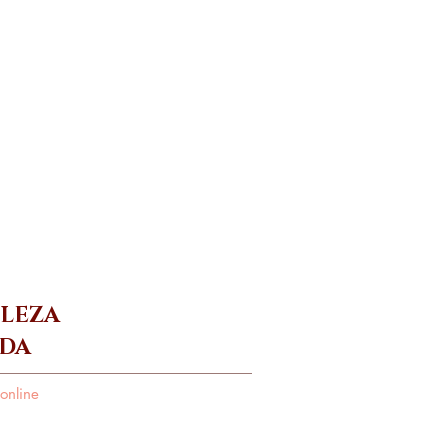
melasma
Lábios
ELEZA
DA
online