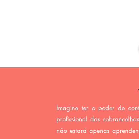
Prática presencial
individual
Imagine ter o poder de con
profissional das sobrancelha
não estará apenas aprendend