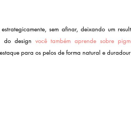
estrategicamente, sem afinar, deixando um resul
m do design
você também aprende sobre pigme
estaque para os pelos de forma natural e duradour
Ensino híbrido
Aulas teóricas online ao
vivo + prática presencial