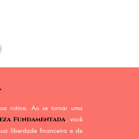
e acompanhamento
s curso, por 03 meses.
A
ua rotina. Ao se tornar uma
, você
leza Fundamentada
ua liberdade financeira e de