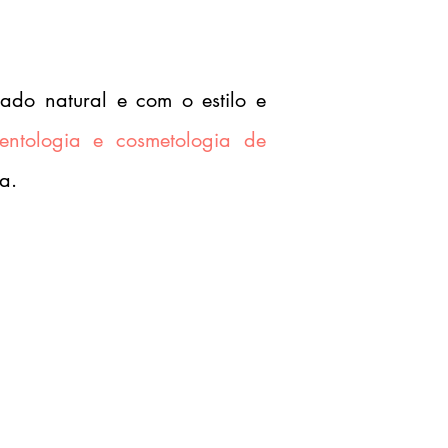
tado natural e com o estilo e
ntologia e cosmetologia de
a.
Acesso vitalício das
gravações das aulas
teóricas
Suporte