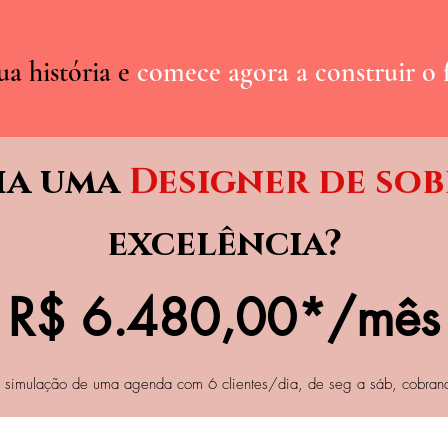
ua história e
comece agora a construir o 
ha uma
Designer de so
excelência?
R$ 6.480,00*/mês
ma simulação de uma agenda com 6 clientes/dia, de seg a sáb, cobra