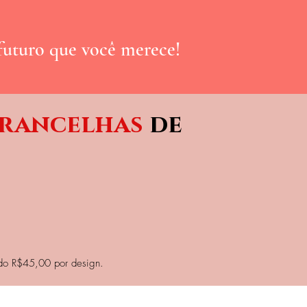
futuro que você merece!
brancelhas
de
ndo R$45,00 por design.