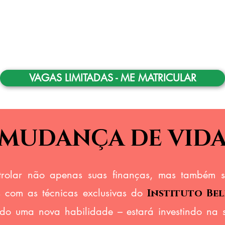
1 Kit presente de
d
materiais por aluna
pó
VAGAS LIMITADAS - ME MATRICULAR
MUDANÇA DE VID
trolar não apenas suas finanças, mas também s
s com as técnicas exclusivas do
Instituto Be
o uma nova habilidade – estará investindo na s